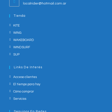
Opens
localrider@hotmail.com.ar
your
in
application
your
Tienda
application
KITE
WING
WAKEBOARD
WINDSURF
SUP
Links De Interés
Acceso clientes
El tiempo para hoy
Cómo comprar
Servicios
Seguinos En Redes