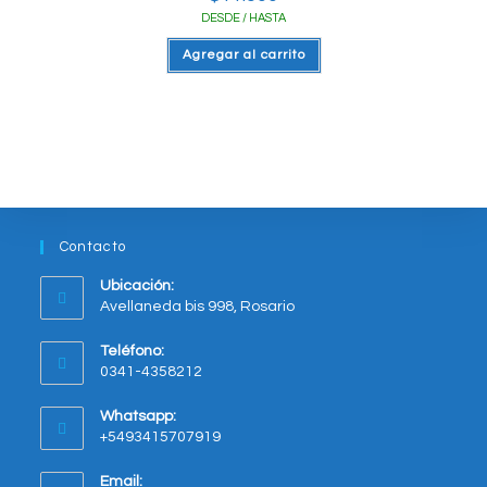
DESDE / HASTA
Agregar al carrito
Contacto
Ubicación:
Avellaneda bis 998, Rosario
Opens
Teléfono:
in
0341-4358212
a
new
Whatsapp:
tab
+5493415707919
Opens
Email:
in