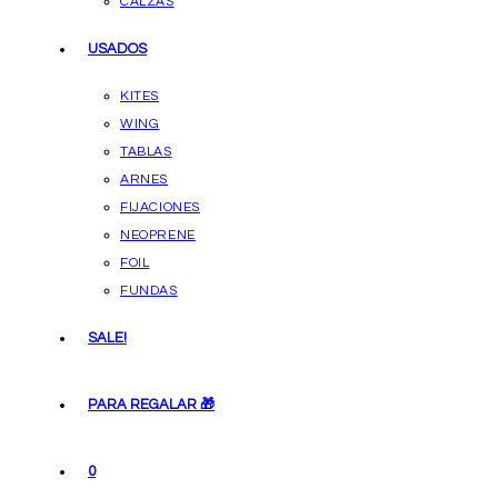
CALZAS
USADOS
KITES
WING
TABLAS
ARNES
FIJACIONES
NEOPRENE
FOIL
FUNDAS
SALE!
PARA REGALAR 🎁
0