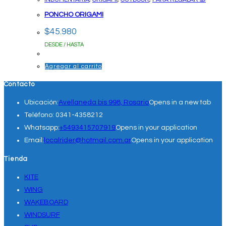
PONCHO ORIGAMI
$
45.980
DESDE / HASTA
Agregar al carrito
Contacto
Ubicación:
Avellaneda bis 998, Rosario
Opens in a new tab
Teléfono:
0341-4358212
Whatsapp:
+5493415707919
Opens in your application
Email:
localrider@hotmail.com.ar
Opens in your application
Tienda
KITE
WING
WAKEBOARD
WINDSURF