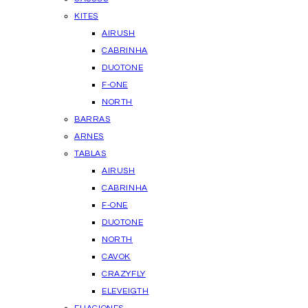
KITES
AIRUSH
CABRINHA
DUOTONE
F-ONE
NORTH
BARRAS
ARNES
TABLAS
AIRUSH
CABRINHA
F-ONE
DUOTONE
NORTH
CAVOK
CRAZYFLY
ELEVEIGTH