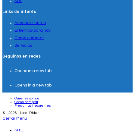
SUP
Links de interés
Acceso clientes
El tiempo para hoy
Cómo comprar
Servicios
Seguinos en redes
Opens in a new tab
Opens in a new tab
Quiénes somos
Cómo comprar
Preguntas frecuentes
© - 2026 - Local Rider
Cerrar Menú
KITE