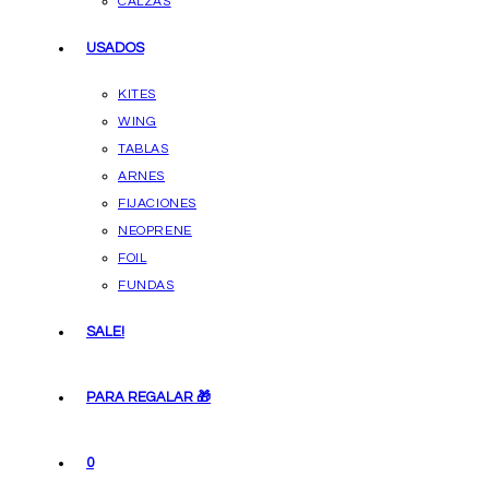
CALZAS
USADOS
KITES
WING
TABLAS
ARNES
FIJACIONES
NEOPRENE
FOIL
FUNDAS
SALE!
PARA REGALAR 🎁
0