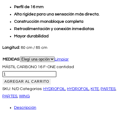
Perfil de 16 mm
Alta rigidez para una sensación más directa.
Construcción monobloque completa
Retroalimentación y conexión inmediatas
Mayor durabilidad
Longitud:
80 cm / 85 cm
MEDIDAS
Limpiar
MÁSTIL CARBONO 16 F-ONE cantidad
AGREGAR AL CARRITO
SKU:
N/D
Categorías:
HYDROFOIL
,
HYDROFOIL
,
KITE
,
PARTES
,
PARTES
,
WING
Descripción