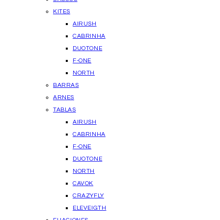
KITES
AIRUSH
CABRINHA
DUOTONE
F-ONE
NORTH
BARRAS
ARNES
TABLAS
AIRUSH
CABRINHA
F-ONE
DUOTONE
NORTH
CAVOK
CRAZYFLY
ELEVEIGTH