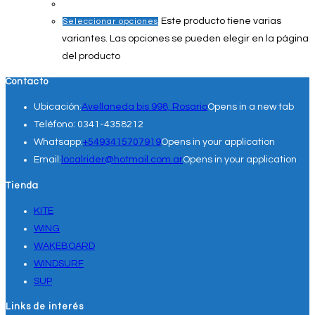
Este producto tiene varias
Seleccionar opciones
variantes. Las opciones se pueden elegir en la página
del producto
Contacto
Ubicación:
Avellaneda bis 998, Rosario
Opens in a new tab
Teléfono:
0341-4358212
Whatsapp:
+5493415707919
Opens in your application
Email:
localrider@hotmail.com.ar
Opens in your application
Tienda
KITE
WING
WAKEBOARD
WINDSURF
SUP
Links de interés