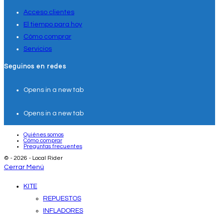
Acceso clientes
El tiempo para hoy
Cómo comprar
Servicios
Seguinos en redes
Opens in a new tab
Opens in a new tab
Quiénes somos
Cómo comprar
Preguntas frecuentes
© - 2026 - Local Rider
Cerrar Menú
KITE
REPUESTOS
INFLADORES