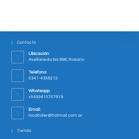
variantes.
Las
opciones
se
pueden
elegir
en
la
página
del
Contacto
producto
Ubicación:
Avellaneda bis 998, Rosario
Opens
Teléfono:
in
0341-4358212
a
new
Whatsapp:
tab
+5493415707919
Opens
Email:
in
Opens
localrider@hotmail.com.ar
your
in
application
your
Tienda
application