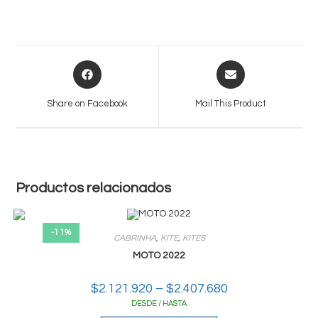
Opens
Opens
in
in
a
a
Share on Facebook
Mail This Product
new
new
window
window
Productos relacionados
-11%
CABRINHA
,
KITE
,
KITES
MOTO 2022
$
2.121.920
–
$
2.407.680
Rango
de
DESDE / HASTA
precios:
desde