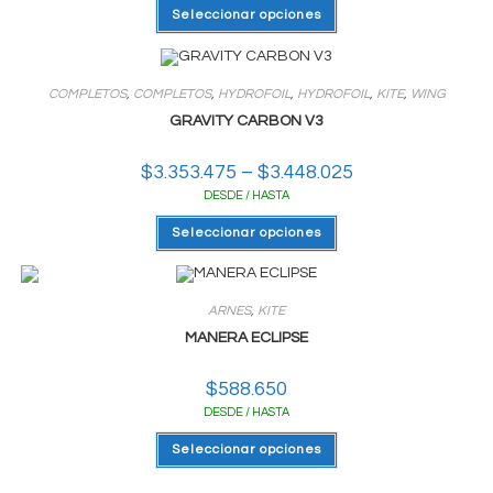
Este
$2.121.920
Seleccionar opciones
producto
hasta
tiene
$2.407.680
varias
variantes.
Las
COMPLETOS
,
COMPLETOS
,
HYDROFOIL
,
HYDROFOIL
,
KITE
,
WING
opciones
se
GRAVITY CARBON V3
pueden
elegir
en
$
3.353.475
–
$
3.448.025
Rango
la
de
página
DESDE / HASTA
precios:
del
desde
producto
Este
$3.353.475
Seleccionar opciones
producto
hasta
tiene
$3.448.025
varias
variantes.
Las
ARNES
,
KITE
opciones
se
MANERA ECLIPSE
pueden
elegir
en
$
588.650
la
página
DESDE / HASTA
del
producto
Este
Seleccionar opciones
producto
tiene
varias