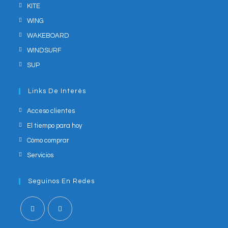
KITE
WING
WAKEBOARD
WINDSURF
SUP
Links De Interés
Acceso clientes
El tiempo para hoy
Cómo comprar
Servicios
Seguinos En Redes
Opens
Opens