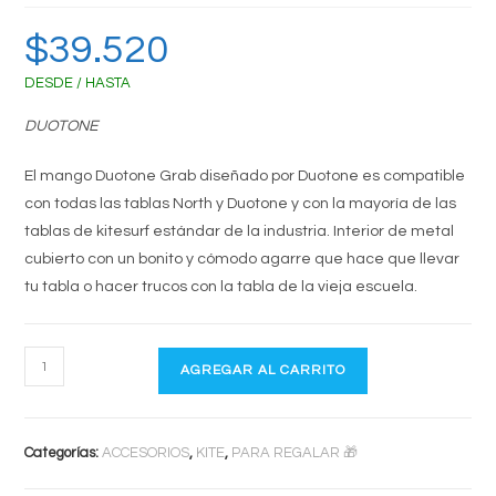
$
39.520
DESDE / HASTA
DUOTONE
El mango Duotone Grab diseñado por Duotone es compatible
con todas las tablas North y Duotone y con la mayoría de las
tablas de kitesurf estándar de la industria.
Interior de metal
cubierto con un bonito y cómodo agarre que hace que llevar
tu tabla o hacer trucos con la tabla de la vieja escuela.
MANIJA
AGREGAR AL CARRITO
CENTRAL
cantidad
Categorías:
ACCESORIOS
,
KITE
,
PARA REGALAR 🎁