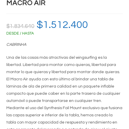
MACRO AIR
El
$
1.512.400
El
$
1.834.640
precio
precio
original
actual
DESDE / HASTA
era:
es:
$1.834.640.
$1.512.400.
CABRINHA
Una de las cosas más atractivas del wingsurfing es la
libertad. Libertad para montar como quieras, libertad para
montar lo que quieras y libertad para montar donde quieras.
El Macro Air ayuda con esto último al brindar una tabla de
láminas de ala de primera calidad en un paquete inflable
compacto que puede caber en la parte trasera de cualquier
automóvil o puede transportarse en cualquier tren.
Mediante el uso del Synthesis Foil Mount exclusivo que fusiona
las capas superior e inferior de la tabla, hemos creado la
tabla con mayor capacidad de respuesta y rendimiento en