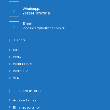
a
new
Whatsapp:
tab
+5493415707919
Opens
Email:
in
Opens
localrider@hotmail.com.ar
your
in
application
your
Tienda
application
KITE
WING
WAKEBOARD
WINDSURF
SUP
Links De Interés
Acceso clientes
El tiempo para hoy