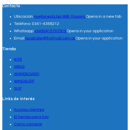
Contacto
Ubicación:
Avellaneda bis 998, Rosario
Opens in a new tab
Teléfono:
0341-4358212
Whatsapp:
+5493415707919
Opens in your application
Email:
localrider@hotmail.com.ar
Opens in your application
Tienda
KITE
WING
WAKEBOARD
WINDSURF
SUP
Links de interés
Acceso clientes
El tiempo para hoy
Cómo comprar