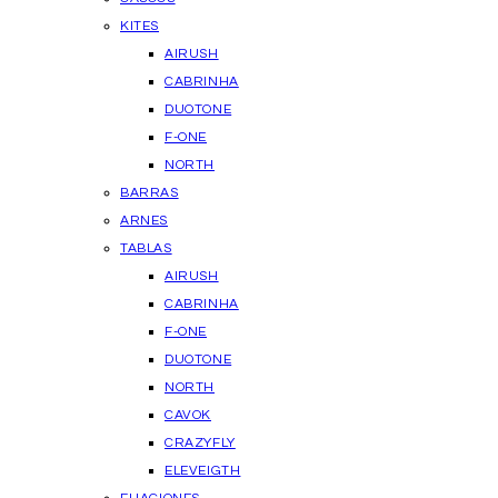
KITES
AIRUSH
CABRINHA
DUOTONE
F-ONE
NORTH
BARRAS
ARNES
TABLAS
AIRUSH
CABRINHA
F-ONE
DUOTONE
NORTH
CAVOK
CRAZYFLY
ELEVEIGTH