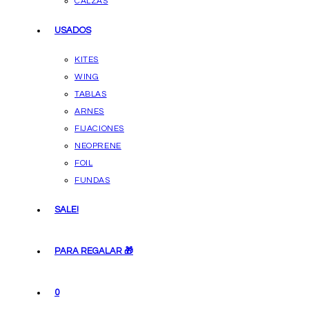
CALZAS
USADOS
KITES
WING
TABLAS
ARNES
FIJACIONES
NEOPRENE
FOIL
FUNDAS
SALE!
PARA REGALAR 🎁
0