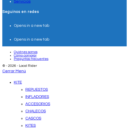
Servicios
Seguinos en redes
Opens in a new tab
Opens in a new tab
Quiénes somos
Cómo comprar
Preguntas frecuentes
© - 2026 - Local Rider
Cerrar Menú
KITE
REPUESTOS
INFLADORES
ACCESORIOS
CHALECOS
CASCOS
KITES