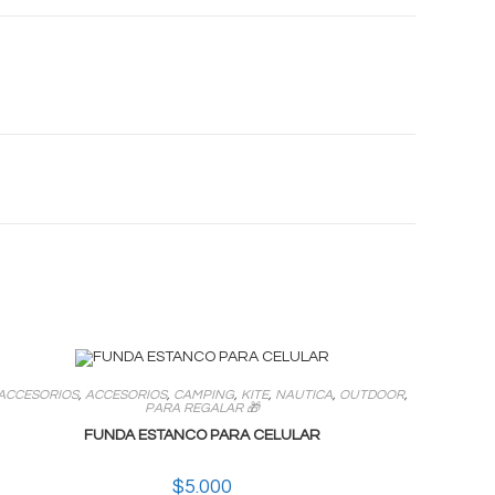
ACCESORIOS
,
ACCESORIOS
,
CAMPING
,
KITE
,
NAUTICA
,
OUTDOOR
,
PARA REGALAR 🎁
FUNDA ESTANCO PARA CELULAR
$
5.000