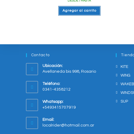
DESDE / HASTA
Agregar al carrito
Contacto
Tiend
Ubicación:
KITE
Avellaneda bis 998, Rosario
WING
Opens
Teléfono:
WAKE
in
0341-4358212
a
WINDS
new
SUP
Whatsapp:
tab
+5493415707919
Opens
Email:
in
Opens
localrider@hotmail.com.ar
your
in