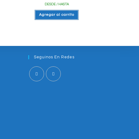
DESDE / HASTA
Agregar al carrito
Seguinos En Redes
Opens
Opens
in
in
a
a
new
new
tab
tab