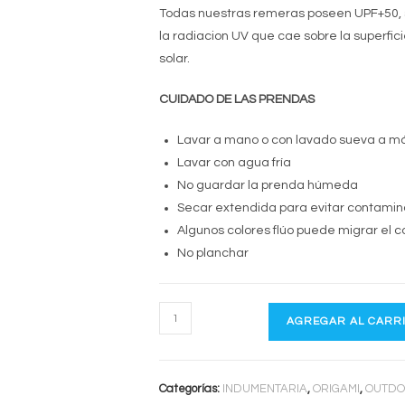
Todas nuestras remeras poseen UPF+50, si
la radiacion UV que cae sobre la superfic
solar.
CUIDADO DE LAS PRENDAS
Lavar a mano o con lavado sueva a m
Lavar con agua fría
No guardar la prenda húmeda
Secar extendida para evitar contamin
Algunos colores flúo puede migrar el c
No planchar
LYCRA
AGREGAR AL CARR
UV
ORIGAMI
ML
Categorías:
INDUMENTARIA
,
ORIGAMI
,
OUTD
cantidad