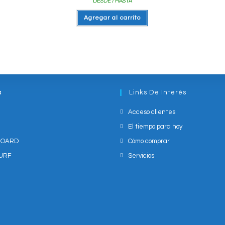
DESDE / HASTA
Agregar al carrito
a
Links De Interés
Acceso clientes
El tiempo para hoy
BOARD
Cómo comprar
URF
Servicios