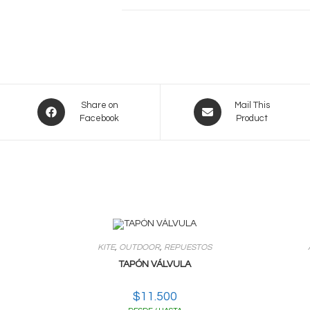
Opens
Opens
Share on
Mail This
Facebook
Product
in
in
a
a
new
new
window
window
KITE
,
OUTDOOR
,
REPUESTOS
TAPÓN VÁLVULA
$
11.500