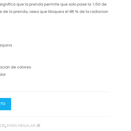
gnifica que la prenda permite que solo pase la 1/50 de
ie de la prenda, osea que bloquea el 98 % de la radiacion
áquina
ación de colores
olor
ITO
OOR
,
PARA REGALAR 🎁