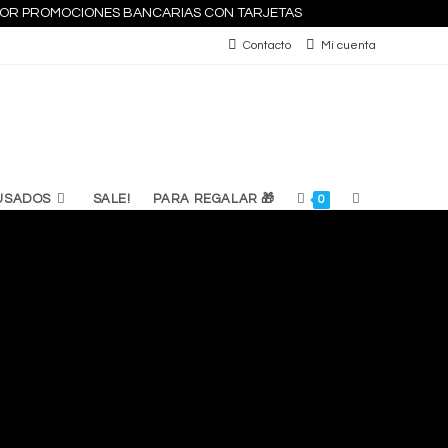
S POR PROMOCIONES BANCARIAS CON TARJETAS
Contacto
Mi cuenta
ALTERNAR
USADOS
SALE!
PARA REGALAR 🎁
0
BÚSQUEDA
DE
LA
WEB