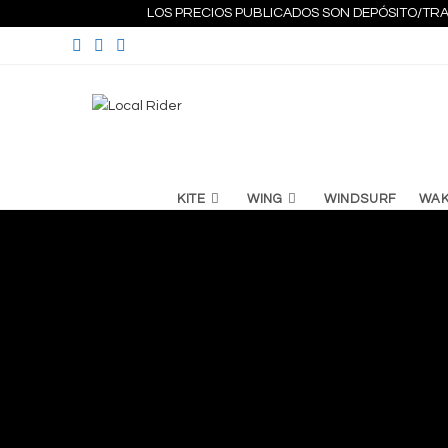
Ir
LOS PRECIOS PUBLICADOS SON DEPÓSITO/TRA
al
contenido
KITE
WING
WINDSURF
WA