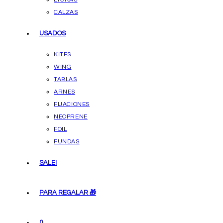
CALZAS
USADOS
KITES
WING
TABLAS
ARNES
FIJACIONES
NEOPRENE
FOIL
FUNDAS
SALE!
PARA REGALAR 🎁
0