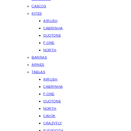
CASCOS
KITES
AIRUSH
CABRINHA
DUOTONE
F-ONE
NORTH
BARRAS
ARNES
TABLAS
AIRUSH
CABRINHA
F-ONE
DUOTONE
NORTH
CAVOK
CRAZYFLY
ELEVEIGTH