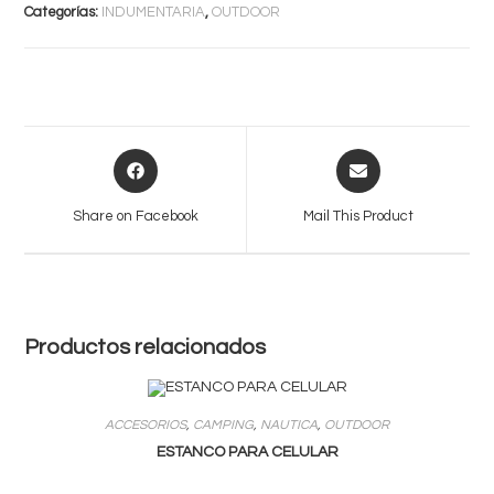
POLARIZADOS
Categorías:
INDUMENTARIA
,
OUTDOOR
FOTOCROMATICOS
cantidad
Opens
Opens
in
in
a
a
Share on Facebook
Mail This Product
new
new
window
window
Productos relacionados
ACCESORIOS
,
CAMPING
,
NAUTICA
,
OUTDOOR
ESTANCO PARA CELULAR