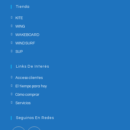
application
your
Tienda
application
KITE
WING
WAKEBOARD
WINDSURF
SUP
Links De Interés
Acceso clientes
El tiempo para hoy
Cómo comprar
Servicios
Seguinos En Redes