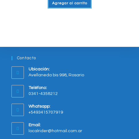
Agregar al carrito
Contacto
Ubicación:
Avellaneda bis 998, Rosario
Opens
Teléfono:
in
0341-4358212
a
new
Whatsapp:
tab
+5493415707919
Opens
Email:
in
Opens
localrider@hotmail.com.ar
your
in