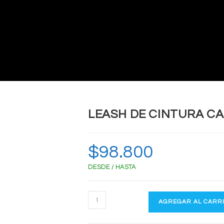
LEASH DE CINTURA C
$
98.800
DESDE / HASTA
LEASH
AGREGAR AL CARR
DE
CINTURA