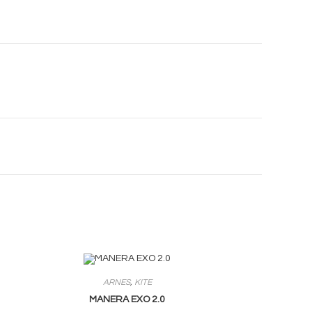
Seguinos En Redes
Opens
Opens
ARNES
,
KITE
in
in
MANERA EXO 2.0