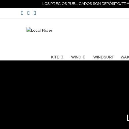
Ir
LOS PRECIOS PUBLICADOS SON DEPÓSITO/TRA
al
contenido
KITE
WING
WINDSURF
WA