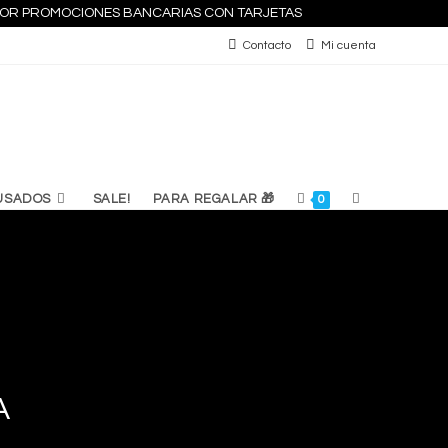
S POR PROMOCIONES BANCARIAS CON TARJETAS
Contacto
Mi cuenta
ALTERNAR
USADOS
SALE!
PARA REGALAR 🎁
0
BÚSQUEDA
DE
LA
A
WEB