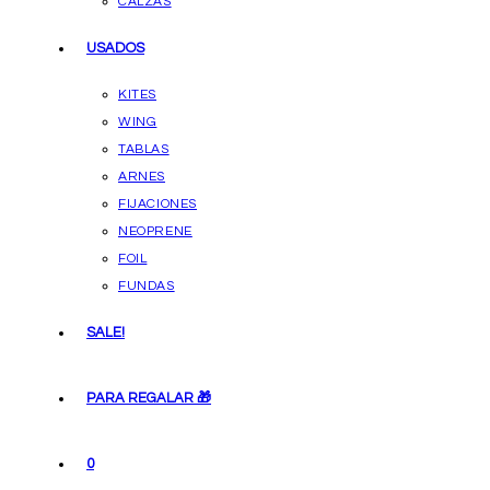
CALZAS
USADOS
KITES
WING
TABLAS
ARNES
FIJACIONES
NEOPRENE
FOIL
FUNDAS
SALE!
PARA REGALAR 🎁
0