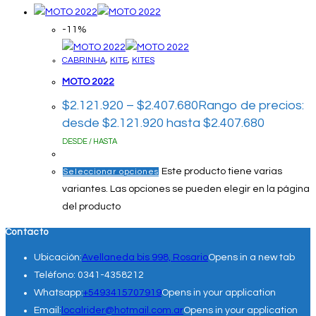
-11%
CABRINHA
,
KITE
,
KITES
MOTO 2022
$
2.121.920
–
$
2.407.680
Rango de precios:
desde $2.121.920 hasta $2.407.680
DESDE / HASTA
Este producto tiene varias
Seleccionar opciones
variantes. Las opciones se pueden elegir en la página
del producto
Contacto
Ubicación:
Avellaneda bis 998, Rosario
Opens in a new tab
Teléfono:
0341-4358212
Whatsapp:
+5493415707919
Opens in your application
Email:
localrider@hotmail.com.ar
Opens in your application