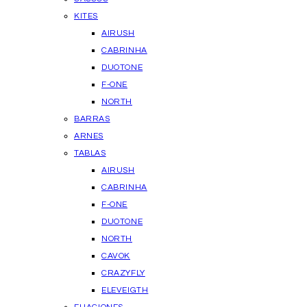
KITES
AIRUSH
CABRINHA
DUOTONE
F-ONE
NORTH
BARRAS
ARNES
TABLAS
AIRUSH
CABRINHA
F-ONE
DUOTONE
NORTH
CAVOK
CRAZYFLY
ELEVEIGTH