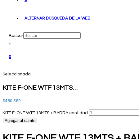
ALTERNAR BÚSQUEDA DE LA WEB
Buscar
×
0
Seleccionado:
KITE F-ONE WTF 13MTS…
$
460.560
KITE F-ONE WTF 13MTS + BARRA cantidad
Agregar al carrito
KITE F-ONE WTF 13MTS + B