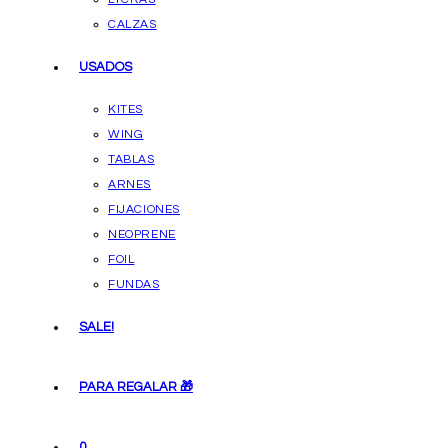
CALZAS
USADOS
KITES
WING
TABLAS
ARNES
FIJACIONES
NEOPRENE
FOIL
FUNDAS
SALE!
PARA REGALAR 🎁
0