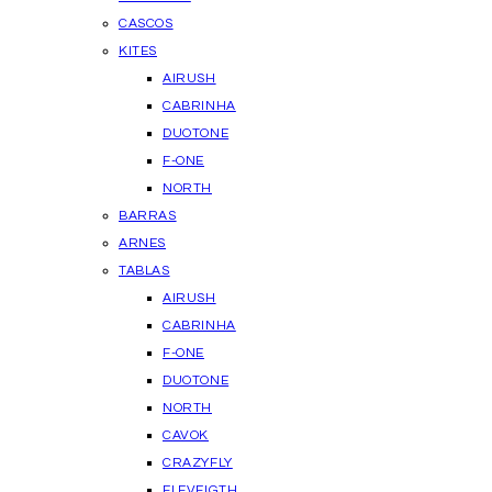
CASCOS
KITES
AIRUSH
CABRINHA
DUOTONE
F-ONE
NORTH
BARRAS
ARNES
TABLAS
AIRUSH
CABRINHA
F-ONE
DUOTONE
NORTH
CAVOK
CRAZYFLY
ELEVEIGTH