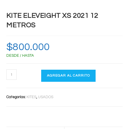
KITE ELEVEIGHT XS 2021 12
METROS
$
800.000
DESDE / HASTA
KITE
AGREGAR AL CARRITO
ELEVEIGHT
XS
2021
Categorías:
KITES
,
USADOS
12
METROS
cantidad