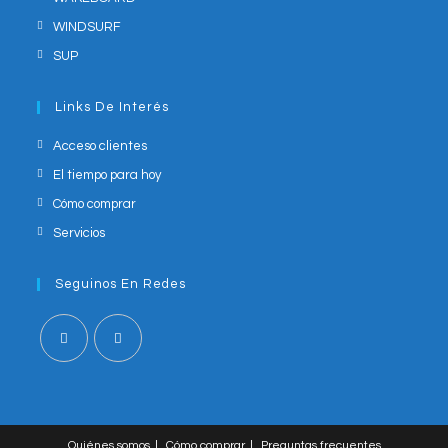
WINDSURF
SUP
Links De Interés
Acceso clientes
El tiempo para hoy
Cómo comprar
Servicios
Seguinos En Redes
Opens
Opens
in
in
a
a
Quiénes somos
Cómo comprar
Preguntas frecuentes
new
new