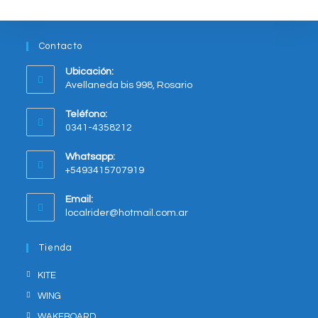
Contacto
Ubicación:
Avellaneda bis 998, Rosario
Opens
Teléfono:
in
0341-4358212
a
new
Whatsapp:
tab
+5493415707919
Opens
Email:
in
Opens
localrider@hotmail.com.ar
your
in
application
your
Tienda
application
KITE
WING
WAKEBOARD