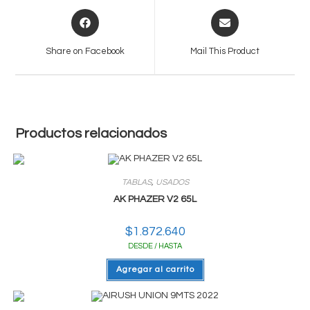
Opens
Opens
in
in
a
a
Share on Facebook
Mail This Product
new
new
window
window
Productos relacionados
TABLAS
,
USADOS
AK PHAZER V2 65L
$
1.872.640
DESDE / HASTA
Agregar al carrito