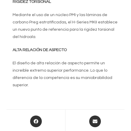
RIGIDEZ TORSIONAL
Mediante el uso de un núcleo PMI y las láminas de
carbono Preg estratificadas, el H-Series MKII establece
un nuevo punto de referencia para la rigidez torsional
del hidroala.
ALTA RELACIÓN DE ASPECTO
El diseño de alta relación de aspecto permite un
increíble extremo superior performance. Lo que lo
diferencia de la competencia es su maniobrabilidad
superior.
Opens
Opens
in
in
a
a