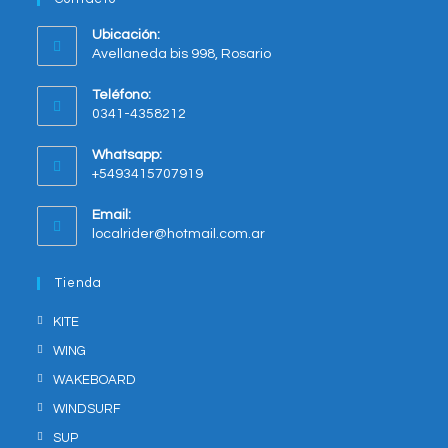
producto
Ubicación:
Avellaneda bis 998, Rosario
Opens
Teléfono:
in
0341-4358212
a
new
Whatsapp:
tab
+5493415707919
Opens
Email:
in
Opens
localrider@hotmail.com.ar
your
in
application
your
Tienda
application
KITE
WING
WAKEBOARD
WINDSURF
SUP