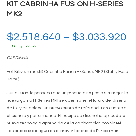
KIT CABRINHA FUSION H-SERIES
MK2
$
2.518.640
–
$
3.033.920
Ran
de
preci
DESDE / HASTA
des
$2.5
hast
CABRINHA
$3.0
Foil Kits (sin mastil) Cabrinha Fusion H-Series MK2 (Stab y Fuse
Holow)
Justo cuando pensaba que un producto no podía ser mejor, la
nueva gama H-Series MkII se adentra en el futuro del diseño
de foil y establece un nuevo punto de referencia en cuanto a
eficiencia y performance. El equipo de diseño ha aplicado la
nueva tecnología aprendida de la colaboración con Sintef.
Las pruebas de agua en el mayor tanque de Europa han