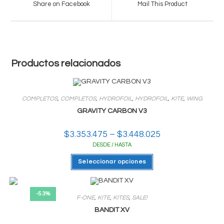
Share on Facebook
Mail This Product
new
new
window
window
Productos relacionados
COMPLETOS
,
COMPLETOS
,
HYDROFOIL
,
HYDROFOIL
,
KITE
,
WING
GRAVITY CARBON V3
$
3.353.475
–
$
3.448.025
Rango
de
DESDE / HASTA
precios:
desde
Este
$3.353.475
Seleccionar opciones
producto
hasta
tiene
$3.448.025
varias
variantes.
Las
-53%
F-ONE
,
KITE
,
KITES
,
SALE!
opciones
se
BANDIT XV
pueden
elegir