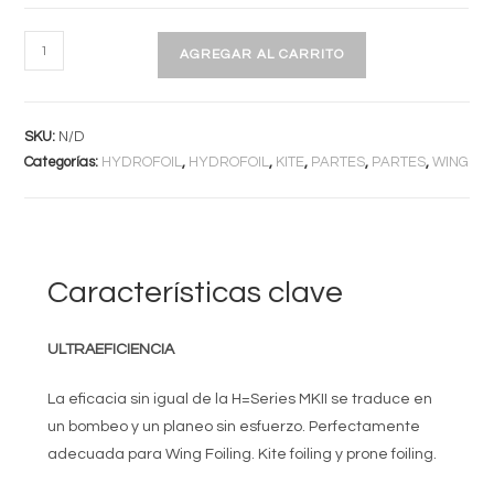
KIT
AGREGAR AL CARRITO
CABRINHA
FUSION
H-
SKU:
N/D
SERIES
Categorías:
HYDROFOIL
,
HYDROFOIL
,
KITE
,
PARTES
,
PARTES
,
WING
MK2
cantidad
Características clave
ULTRAEFICIENCIA
La eficacia sin igual de la H=Series MKII se traduce en
un bombeo y un planeo sin esfuerzo. Perfectamente
adecuada para Wing Foiling. Kite foiling y prone foiling.