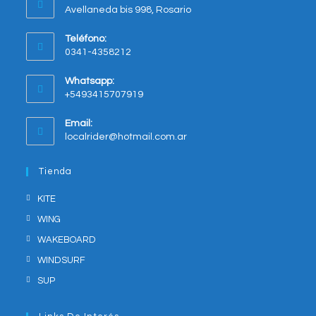
Avellaneda bis 998, Rosario
Opens
Teléfono:
in
0341-4358212
a
new
Whatsapp:
tab
+5493415707919
Opens
Email:
in
Opens
localrider@hotmail.com.ar
your
in
application
your
Tienda
application
KITE
WING
WAKEBOARD
WINDSURF
SUP