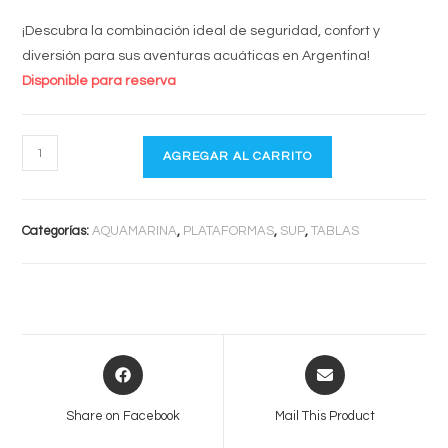
¡Descubra la combinación ideal de seguridad, confort y
diversión para sus aventuras acuáticas en Argentina!
Disponible para reserva
ISLAND
AGREGAR AL CARRITO
Plataforma
Acuática
Inflable
Categorías:
AQUAMARINA
,
PLATAFORMAS
,
SUP
,
TABLAS
Premium
|
Yate
Deck
cantidad
Opens
Opens
in
in
a
a
Share on Facebook
Mail This Product
new
new