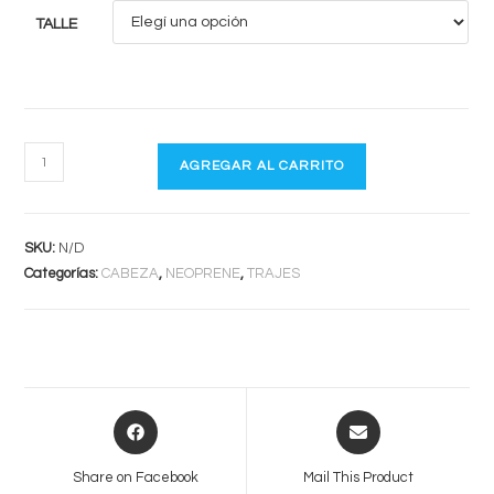
TALLE
ION
AGREGAR AL CARRITO
NEO
TOP
HOODED
SKU:
N/D
VEST
Categorías:
CABEZA
,
NEOPRENE
,
TRAJES
2/1
cantidad
Opens
Opens
in
in
a
a
Share on Facebook
Mail This Product
new
new