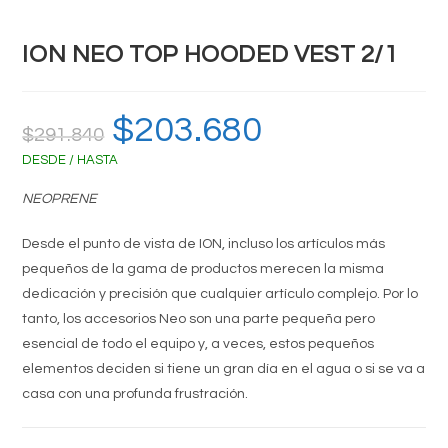
ION NEO TOP HOODED VEST 2/1
El
$
203.680
El
$
291.840
precio
precio
original
actual
DESDE / HASTA
era:
es:
$291.840.
$203.680.
NEOPRENE
Desde el punto de vista de ION, incluso los artículos más
pequeños de la gama de productos merecen la misma
dedicación y precisión que cualquier artículo complejo. Por lo
tanto, los accesorios Neo son una parte pequeña pero
esencial de todo el equipo y, a veces, estos pequeños
elementos deciden si tiene un gran día en el agua o si se va a
casa con una profunda frustración.