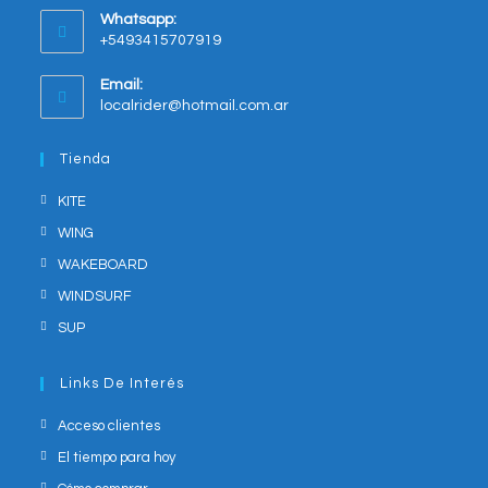
new
Whatsapp:
tab
+5493415707919
Opens
Email:
in
Opens
localrider@hotmail.com.ar
your
in
application
your
Tienda
application
KITE
WING
WAKEBOARD
WINDSURF
SUP
Links De Interés
Acceso clientes
El tiempo para hoy