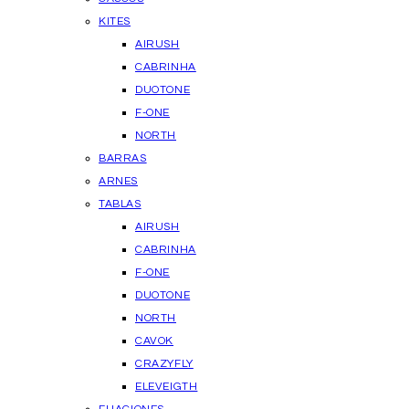
KITES
AIRUSH
CABRINHA
DUOTONE
F-ONE
NORTH
BARRAS
ARNES
TABLAS
AIRUSH
CABRINHA
F-ONE
DUOTONE
NORTH
CAVOK
CRAZYFLY
ELEVEIGTH