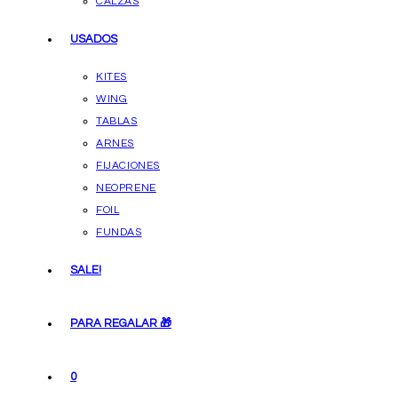
CALZAS
USADOS
KITES
WING
TABLAS
ARNES
FIJACIONES
NEOPRENE
FOIL
FUNDAS
SALE!
PARA REGALAR 🎁
0