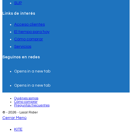
SUP
Links de interés
Acceso clientes
El tiempo para hoy
Cómo comprar
Servicios
Seguinos en redes
Opens in a new tab
Opens in a new tab
Quiénes somos
Cómo comprar
Preguntas frecuentes
© - 2026 - Local Rider
Cerrar Menú
KITE