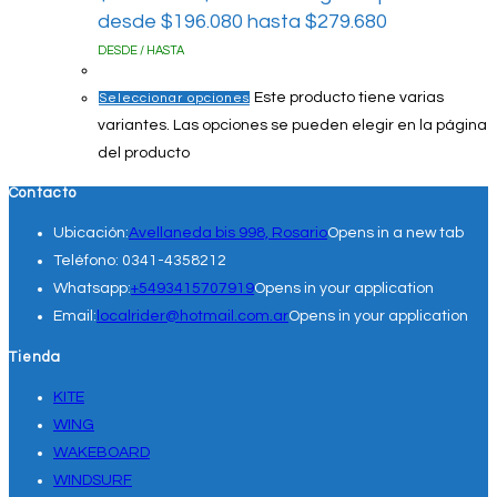
desde $196.080 hasta $279.680
DESDE / HASTA
Este producto tiene varias
Seleccionar opciones
variantes. Las opciones se pueden elegir en la página
del producto
Contacto
Ubicación:
Avellaneda bis 998, Rosario
Opens in a new tab
Teléfono:
0341-4358212
Whatsapp:
+5493415707919
Opens in your application
Email:
localrider@hotmail.com.ar
Opens in your application
Tienda
KITE
WING
WAKEBOARD
WINDSURF