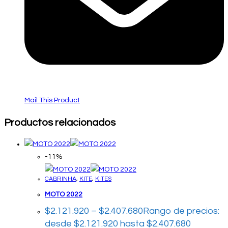
Mail This Product
Productos relacionados
-11%
CABRINHA
,
KITE
,
KITES
MOTO 2022
$
2.121.920
–
$
2.407.680
Rango de precios:
desde $2.121.920 hasta $2.407.680