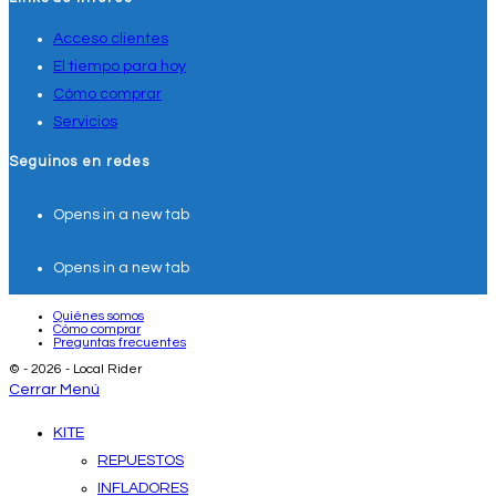
Acceso clientes
El tiempo para hoy
Cómo comprar
Servicios
Seguinos en redes
Opens in a new tab
Opens in a new tab
Quiénes somos
Cómo comprar
Preguntas frecuentes
© - 2026 - Local Rider
Cerrar Menú
KITE
REPUESTOS
INFLADORES