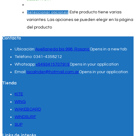
Este producto tiene varias
Seleccionar opciones
variantes. Las opciones se pueden elegir en la página
del producto
Contacto
Ubicación:
Avellaneda bis 998, Rosario
Opens in a new tab
Teléfono:
0341-4358212
Whatsapp:
+5493415707919
Opens in your application
Email:
localrider@hotmail.com.ar
Opens in your application
Tienda
KITE
WING
WAKEBOARD
WINDSURF
SUP
Links de interés