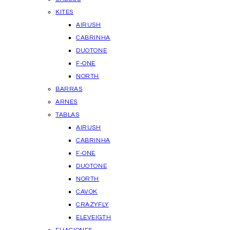
KITES
AIRUSH
CABRINHA
DUOTONE
F-ONE
NORTH
BARRAS
ARNES
TABLAS
AIRUSH
CABRINHA
F-ONE
DUOTONE
NORTH
CAVOK
CRAZYFLY
ELEVEIGTH