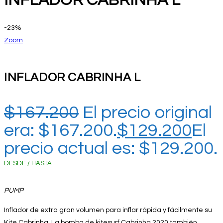
INFLADOR CABRINHA L
-23%
Zoom
INFLADOR CABRINHA L
$
167.200
El precio original
era: $167.200.
$
129.200
El
precio actual es: $129.200.
DESDE / HASTA
PUMP
Inflador de extra gran volumen para inflar rápida y fácilmente su
Kite Cabrinha. La bomba de kitesurf Cabrinha 2020 también