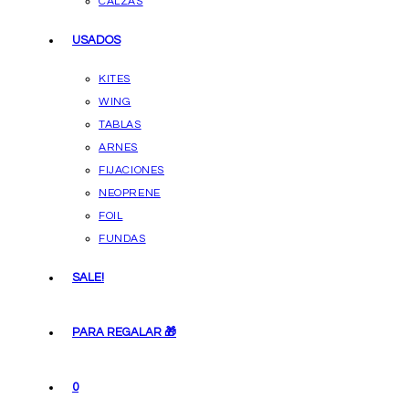
CALZAS
USADOS
KITES
WING
TABLAS
ARNES
FIJACIONES
NEOPRENE
FOIL
FUNDAS
SALE!
PARA REGALAR 🎁
0