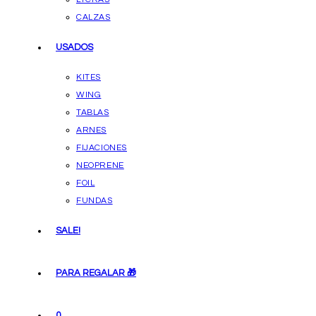
CALZAS
USADOS
KITES
WING
TABLAS
ARNES
FIJACIONES
NEOPRENE
FOIL
FUNDAS
SALE!
PARA REGALAR 🎁
0