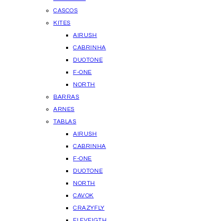
CASCOS
KITES
AIRUSH
CABRINHA
DUOTONE
F-ONE
NORTH
BARRAS
ARNES
TABLAS
AIRUSH
CABRINHA
F-ONE
DUOTONE
NORTH
CAVOK
CRAZYFLY
ELEVEIGTH