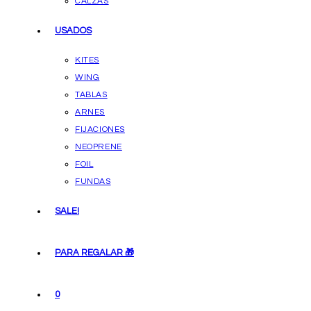
CALZAS
USADOS
KITES
WING
TABLAS
ARNES
FIJACIONES
NEOPRENE
FOIL
FUNDAS
SALE!
PARA REGALAR 🎁
0