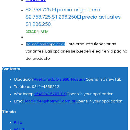
BANDIT XV
$
2.758.725
El precio original era:
$2.758.725.
$
1.296.250
El precio actual es:
$1.296.250.
DESDE / HASTA
Este producto tiene varias
Seleccionar opciones
variantes. Las opciones se pueden elegir en la página
del producto
Contacto
Ubicación:
Avellaneda bis 998, Rosario
Opens in a new tab
Teléfono:
0341-4358212
Whatsapp:
+5493415707919
Opens in your application
Email:
localrider@hotmail.com.ar
Opens in your application
Tienda
KITE
WING