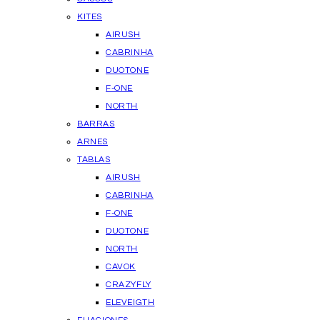
KITES
AIRUSH
CABRINHA
DUOTONE
F-ONE
NORTH
BARRAS
ARNES
TABLAS
AIRUSH
CABRINHA
F-ONE
DUOTONE
NORTH
CAVOK
CRAZYFLY
ELEVEIGTH