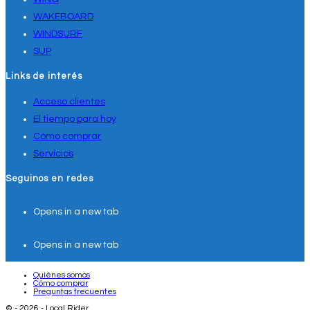
WAKEBOARD
WINDSURF
SUP
Links de interés
Acceso clientes
El tiempo para hoy
Cómo comprar
Servicios
Seguinos en redes
Opens in a new tab
Opens in a new tab
Quiénes somos
Cómo comprar
Preguntas frecuentes
© - 2026 - Local Rider