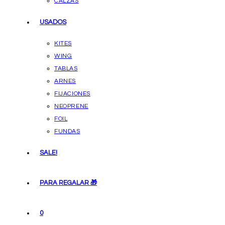
CALZAS
USADOS
KITES
WING
TABLAS
ARNES
FIJACIONES
NEOPRENE
FOIL
FUNDAS
SALE!
PARA REGALAR 🎁
0