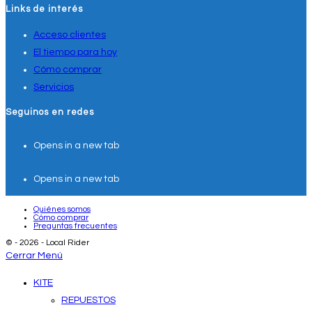
Links de interés
Acceso clientes
El tiempo para hoy
Cómo comprar
Servicios
Seguinos en redes
Opens in a new tab
Opens in a new tab
Quiénes somos
Cómo comprar
Preguntas frecuentes
© - 2026 - Local Rider
Cerrar Menú
KITE
REPUESTOS