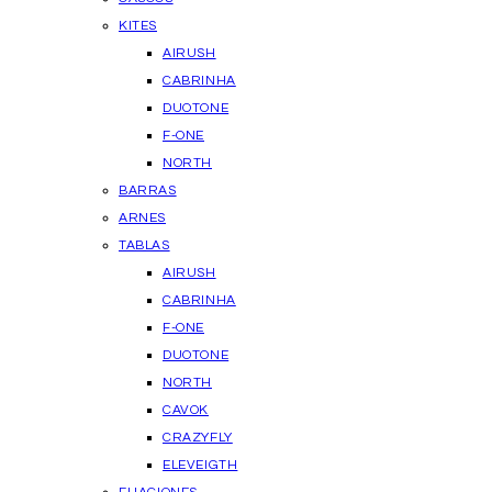
KITES
AIRUSH
CABRINHA
DUOTONE
F-ONE
NORTH
BARRAS
ARNES
TABLAS
AIRUSH
CABRINHA
F-ONE
DUOTONE
NORTH
CAVOK
CRAZYFLY
ELEVEIGTH