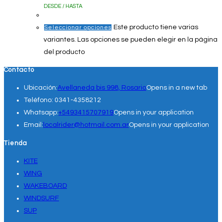
DESDE / HASTA
Este producto tiene varias
Seleccionar opciones
variantes. Las opciones se pueden elegir en la página
del producto
Contacto
Ubicación:
Avellaneda bis 998, Rosario
Opens in a new tab
Teléfono:
0341-4358212
Whatsapp:
+5493415707919
Opens in your application
Email:
localrider@hotmail.com.ar
Opens in your application
Tienda
KITE
WING
WAKEBOARD
WINDSURF
SUP