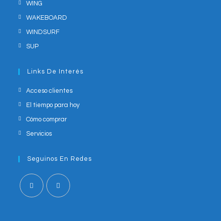
WING
WAKEBOARD
WINDSURF
SUP
Links De Interés
Acceso clientes
El tiempo para hoy
Cómo comprar
Servicios
Seguinos En Redes
Opens
Opens
in
in