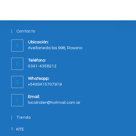
Contacto
Ubicación:
Avellaneda bis 998, Rosario
Opens
Teléfono:
in
0341-4358212
a
new
Whatsapp:
tab
+5493415707919
Opens
Email:
in
Opens
localrider@hotmail.com.ar
your
in
application
your
Tienda
application
KITE