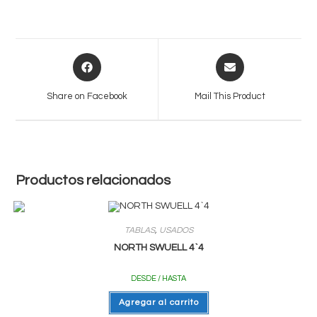
one
156
con
2
Opens
Opens
Straps.
in
in
cantidad
a
a
Share on Facebook
Mail This Product
new
new
window
window
Productos relacionados
TABLAS
,
USADOS
NORTH SWUELL 4`4
DESDE / HASTA
Agregar al carrito