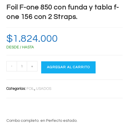
Foil F-one 850 con funda y tabla f-
one 156 con 2 Straps.
$
1.824.000
DESDE / HASTA
Foil
-
+
AGREGAR AL CARRITO
F-
one
850
Categorías:
FOIL
,
USADOS
con
funda
y
tabla
Combo completo. en Perfecto estado.
f-