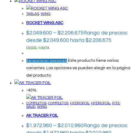
TABLAS
,
WING
ROCKET WING ASC
$
2.049.600
–
$
2.206.675
Rango de precios:
desde $2.049.600 hasta $2.206.675
DESDE / HASTA
Este producto tiene varias
Seleccionar opciones
variantes. Las opciones se pueden elegir en la página
del producto
-40%
COMPLETOS
,
COMPLETOS
,
HYDROFOIL
,
HYDROFOIL
,
KITE
,
SALE!
,
WING
AK TRACER FOIL
$
1.972.960
–
$
2.010.960
Rango de precios:
desde $1.972.960 hasta $2.010.960