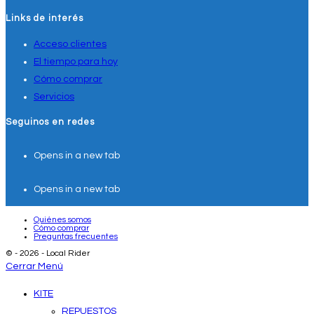
Links de interés
Acceso clientes
El tiempo para hoy
Cómo comprar
Servicios
Seguinos en redes
Opens in a new tab
Opens in a new tab
Quiénes somos
Cómo comprar
Preguntas frecuentes
© - 2026 - Local Rider
Cerrar Menú
KITE
REPUESTOS