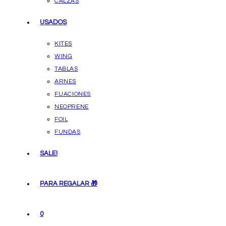
CALZAS
USADOS
KITES
WING
TABLAS
ARNES
FIJACIONES
NEOPRENE
FOIL
FUNDAS
SALE!
PARA REGALAR 🎁
0