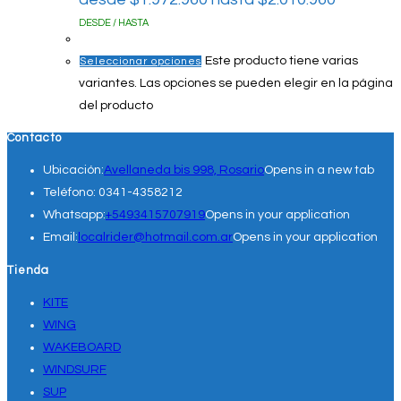
DESDE / HASTA
Este producto tiene varias
Seleccionar opciones
variantes. Las opciones se pueden elegir en la página
del producto
Contacto
Ubicación:
Avellaneda bis 998, Rosario
Opens in a new tab
Teléfono:
0341-4358212
Whatsapp:
+5493415707919
Opens in your application
Email:
localrider@hotmail.com.ar
Opens in your application
Tienda
KITE
WING
WAKEBOARD
WINDSURF
SUP