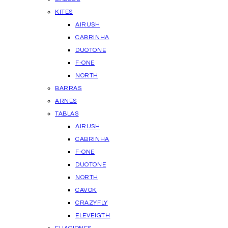
KITES
AIRUSH
CABRINHA
DUOTONE
F-ONE
NORTH
BARRAS
ARNES
TABLAS
AIRUSH
CABRINHA
F-ONE
DUOTONE
NORTH
CAVOK
CRAZYFLY
ELEVEIGTH