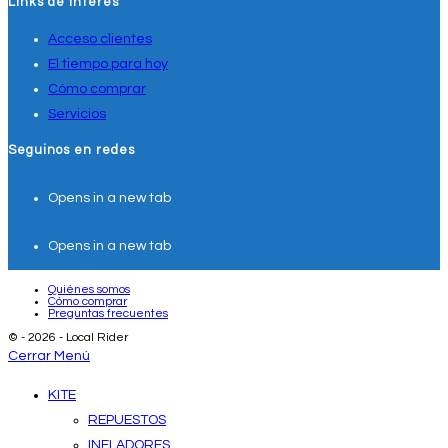
Links de interés
Acceso clientes
El tiempo para hoy
Cómo comprar
Servicios
Seguinos en redes
Opens in a new tab
Opens in a new tab
Quiénes somos
Cómo comprar
Preguntas frecuentes
© - 2026 - Local Rider
Cerrar Menú
KITE
REPUESTOS
INFLADORES