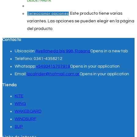
DESDE / HASTA
Este producto tiene varias
Seleccionar opciones
variantes. Las opciones se pueden elegir en la página
del producto
Contacto
Ubicación:
Avellaneda bis 998, Rosario
Opens in a new tab
Teléfono:
0341-4358212
Whatsapp:
+5493415707919
Opens in your application
Email:
localrider@hotmail.com.ar
Opens in your application
Tienda
KITE
WING
WAKEBOARD
WINDSURF
SUP