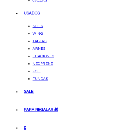
CALZAS
USADOS
KITES
WING
TABLAS
ARNES
FIJACIONES
NEOPRENE
FOIL
FUNDAS
SALE!
PARA REGALAR 🎁
0