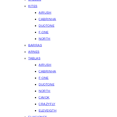
KITES
AIRUSH
CABRINHA
DUOTONE
F-ONE
NORTH
BARRAS
ARNES
TABLAS
AIRUSH
CABRINHA
F-ONE
DUOTONE
NORTH
CAVOK
CRAZYFLY
ELEVEIGTH