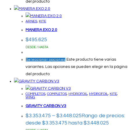
del producto
ARNES
,
KITE
MANERA EXO 2.0
$
495.625
DESDE / HASTA
Este producto tiene varias
Seleccionar opciones
variantes. Las opciones se pueden elegir en la página
del producto
COMPLETOS
,
COMPLETOS
,
HYDROFOIL
,
HYDROFOIL
,
KITE
,
WING
GRAVITY CARBON V3
$
3.353.475
–
$
3.448.025
Rango de precios:
desde $3.353.475 hasta $3.448.025