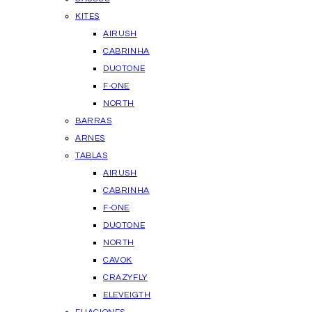
KITES
AIRUSH
CABRINHA
DUOTONE
F-ONE
NORTH
BARRAS
ARNES
TABLAS
AIRUSH
CABRINHA
F-ONE
DUOTONE
NORTH
CAVOK
CRAZYFLY
ELEVEIGTH