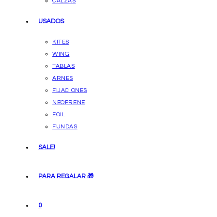
CALZAS
USADOS
KITES
WING
TABLAS
ARNES
FIJACIONES
NEOPRENE
FOIL
FUNDAS
SALE!
PARA REGALAR 🎁
0