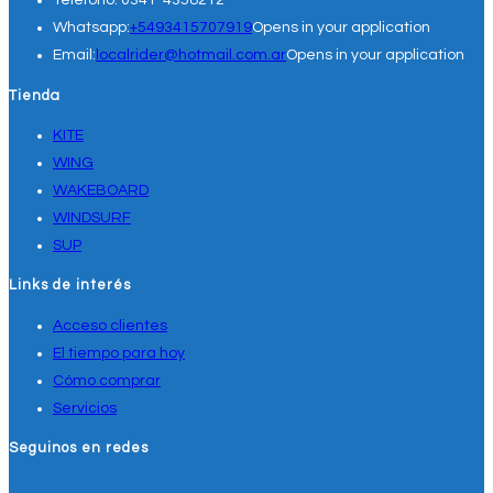
Teléfono:
0341-4358212
Whatsapp:
+5493415707919
Opens in your application
Email:
localrider@hotmail.com.ar
Opens in your application
Tienda
KITE
WING
WAKEBOARD
WINDSURF
SUP
Links de interés
Acceso clientes
El tiempo para hoy
Cómo comprar
Servicios
Seguinos en redes