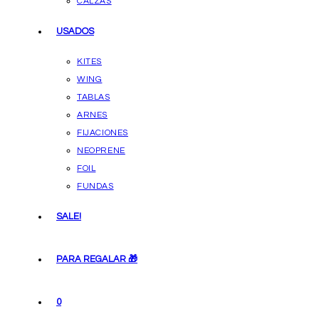
CALZAS
USADOS
KITES
WING
TABLAS
ARNES
FIJACIONES
NEOPRENE
FOIL
FUNDAS
SALE!
PARA REGALAR 🎁
0