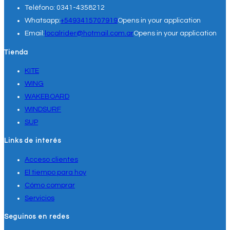
Teléfono:
0341-4358212
Whatsapp:
+5493415707919
Opens in your application
Email:
localrider@hotmail.com.ar
Opens in your application
Tienda
KITE
WING
WAKEBOARD
WINDSURF
SUP
Links de interés
Acceso clientes
El tiempo para hoy
Cómo comprar
Servicios
Seguinos en redes