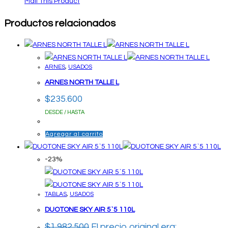
Mail This Product
Productos relacionados
ARNES
,
USADOS
ARNES NORTH TALLE L
$
235.600
DESDE / HASTA
Agregar al carrito
-23%
TABLAS
,
USADOS
DUOTONE SKY AIR 5`5 110L
$
1.982.500
El precio original era: