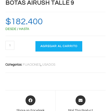
BOTAS AIRUSH TALLE 9
$
182.400
DESDE / HASTA
BOTAS
AGREGAR AL CARRITO
AIRUSH
TALLE
9
Categorías:
FIJACIONES
,
USADOS
cantidad
Opens
Opens
in
in
a
a
Share on Facebook
Mail This Product