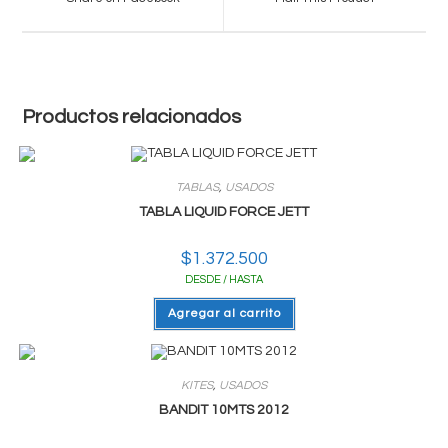
new
new
window
window
Productos relacionados
TABLAS
,
USADOS
TABLA LIQUID FORCE JETT
$
1.372.500
DESDE / HASTA
Agregar al carrito
KITES
,
USADOS
BANDIT 10MTS 2012