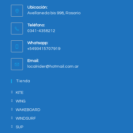
Ubicación:
Avellaneda bis 998, Rosario
Opens
Teléfono:
in
0341-4358212
a
new
Whatsapp:
tab
+5493415707919
Opens
Email:
in
Opens
localrider@hotmail.com.ar
your
in
application
your
Tienda
application
KITE
WING
WAKEBOARD
WINDSURF
SUP