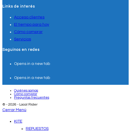
Links de interés
Acceso clientes
El tiempo para hoy
Cómo comprar
Servicios
Seguinos en redes
Opens in a new tab
Opens in a new tab
Quiénes somos
Cómo comprar
Preguntas frecuentes
© - 2026 - Local Rider
Cerrar Menú
KITE
REPUESTOS