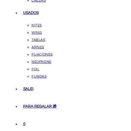
CALZAS
USADOS
KITES
WING
TABLAS
ARNES
FIJACIONES
NEOPRENE
FOIL
FUNDAS
SALE!
PARA REGALAR 🎁
0