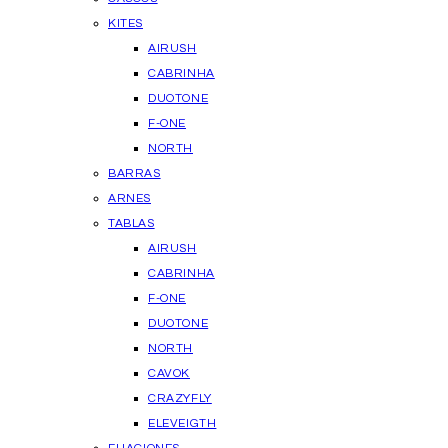
KITES
AIRUSH
CABRINHA
DUOTONE
F-ONE
NORTH
BARRAS
ARNES
TABLAS
AIRUSH
CABRINHA
F-ONE
DUOTONE
NORTH
CAVOK
CRAZYFLY
ELEVEIGTH