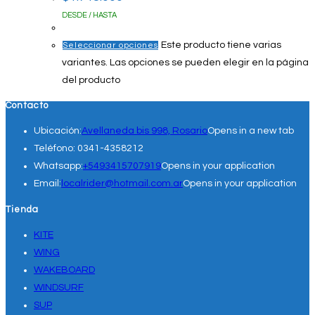
DESDE / HASTA
Este producto tiene varias
Seleccionar opciones
variantes. Las opciones se pueden elegir en la página
del producto
Contacto
Ubicación:
Avellaneda bis 998, Rosario
Opens in a new tab
Teléfono:
0341-4358212
Whatsapp:
+5493415707919
Opens in your application
Email:
localrider@hotmail.com.ar
Opens in your application
Tienda
KITE
WING
WAKEBOARD
WINDSURF
SUP