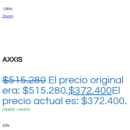
-28%
Zoom
AXXIS
$
515.280
El precio original
era: $515.280.
$
372.400
El
precio actual es: $372.400.
DESDE / HASTA
ION