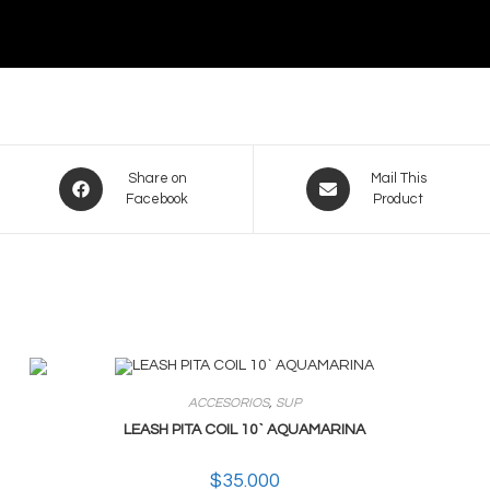
Opens
Opens
Share on
Mail This
Facebook
Product
in
in
a
a
new
new
window
window
a
Links De Interés
Acceso clientes
El tiempo para hoy
BOARD
ACCESORIOS
,
SUP
Cómo comprar
LEASH PITA COIL 10` AQUAMARINA
URF
Servicios
$
35.000