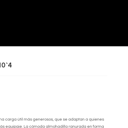
0`4
na carga útil más generosos, que se adaptan a quienes
más equipaje. La cómoda almohadilla ranurada en forma