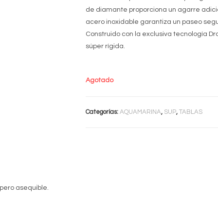
de diamante proporciona un agarre adicion
acero inoxidable garantiza un paseo seg
Construido con la exclusiva tecnología Dro
súper rígida.
Agotado
Categorías:
AQUAMARINA
,
SUP
,
TABLAS
 pero asequible.