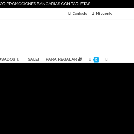
S POR PROMOCIONES BANCARIAS CON TARJETAS
Contacto
Mi cuenta
ALTERNAR
USADOS
SALE!
PARA REGALAR 🎁
0
BÚSQUEDA
DE
LA
WEB