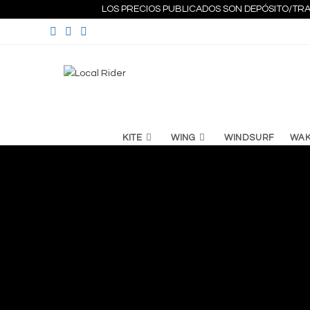
Ir
LOS PRECIOS PUBLICADOS SON DEPÓSITO/TRA
al
contenido
KITE
WING
WINDSURF
WA