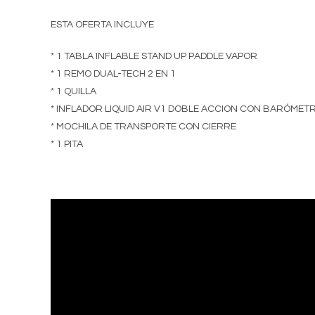
ESTA OFERTA INCLUYE
* 1 TABLA INFLABLE STAND UP PADDLE VAPOR
* 1 REMO DUAL-TECH 2 EN 1
* 1 QUILLA
* INFLADOR LIQUID AIR V1 DOBLE ACCION CON BARÓMET
* MOCHILA DE TRANSPORTE CON CIERRE
* 1 PITA