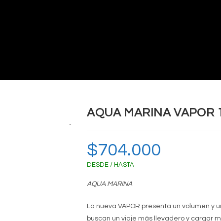
AQUA MARINA VAPOR 1
Zoom
$
704.000
DESDE / HASTA
AQUA MARINA
La nueva VAPOR presenta un volumen y u
buscan un viaje más llevadero y cargar 