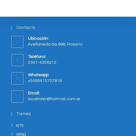
se
pueden
elegir
en
la
página
del
Contacto
producto
Ubicación:
Avellaneda bis 998, Rosario
Opens
Teléfono:
in
0341-4358212
a
new
Whatsapp:
tab
+5493415707919
Opens
Email:
in
Opens
localrider@hotmail.com.ar
your
in
application
your
Tienda
application
KITE
WING