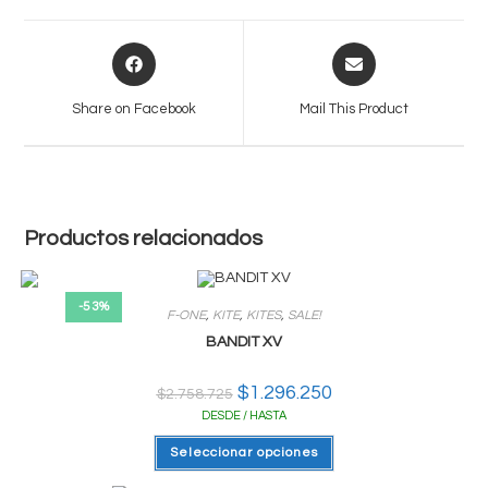
Opens
Opens
in
in
a
a
Share on Facebook
Mail This Product
new
new
window
window
Productos relacionados
-53%
F-ONE
,
KITE
,
KITES
,
SALE!
BANDIT XV
El
$
1.296.250
El
$
2.758.725
precio
precio
DESDE / HASTA
original
actual
era:
es:
Este
$2.758.725.
$1.296.250.
Seleccionar opciones
producto
tiene
varias