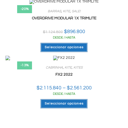
variantes.
Las
-20%
BARRAS
,
KITE
,
SALE!
opciones
se
OVERDRIVE MODULAR 1X TRIMLITE
pueden
elegir
en
El
$
896.800
El
la
$
1.124.800
precio
precio
página
DESDE / HASTA
original
actual
del
era:
es:
producto
Este
$1.124.800.
$896.800.
Seleccionar opciones
producto
tiene
varias
variantes.
Las
-13%
CABRINHA
,
KITE
,
KITES
opciones
se
FX2 2022
pueden
elegir
en
$
2.115.840
–
$
2.561.200
Rango
la
de
página
DESDE / HASTA
precios:
del
desde
producto
Este
$2.115.840
Seleccionar opciones
producto
hasta
tiene
$2.561.200
varias
variantes.
Las
opciones