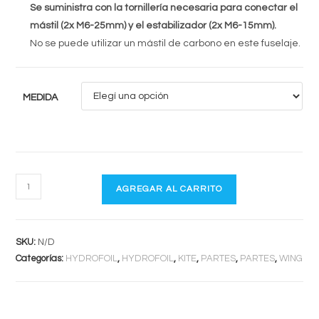
Se suministra con la tornillería necesaria para conectar
el
mástil (2x M6-25mm) y el estabilizador (2x M6-15mm).
No se puede utilizar un mástil de carbono en este fuselaje.
MEDIDA
ALUM
AGREGAR AL CARRITO
FUSELAJE
cantidad
SKU:
N/D
Categorías:
HYDROFOIL
,
HYDROFOIL
,
KITE
,
PARTES
,
PARTES
,
WING