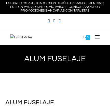
Ir
LOS PRECIOS PUBLICADOS SON DEPÓSITO/TRANSFERENCIA Y
PUEDEN VARIAR SIN PREVIO AVISO* - CONSULTANOS POR
al
PROMOCIONES BANCARIAS CON TARJETAS
contenido
0
ALUM FUSELAJE
Zoom
ALUM FUSELAJE