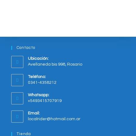
varias
variantes.
Las
opciones
se
pueden
elegir
en
la
página
del
Contacto
producto
Ubicación:
Avellaneda bis 998, Rosario
Opens
Teléfono:
in
0341-4358212
a
new
Whatsapp:
tab
+5493415707919
Opens
Email:
in
Opens
localrider@hotmail.com.ar
your
in
application
your
Tienda
application