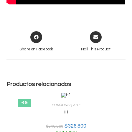
Opens
Opens
in
in
a
a
Share on Facebook
Mail This Product
new
new
window
window
Productos relacionados
-6%
FIJACIONES
,
KITE
H1
El
$
326.800
El
$
346.560
precio
precio