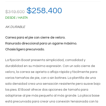
El
$
258.400
El
$
349.600
precio
precio
original
actual
DESDE / HASTA
era:
es:
$349.600.
$258.400.
AK DURABLE
Correa para el pie con cierre de velcro.
Ranurado direccional para un agarre máximo.
Chasis ligero precurvado.
La fijación Boost presenta simplicidad, comodidad y
durabilidad en su máxima expresión. Con un solo cierre de
velcro, la correa se aprieta o afloja rápida y fácilmente para
varios tamaños de pie, con o sin botines. La plantilla de una
sola densidad crea una sensación resistente pero suave bajo
los pies. El Boost ofrece dos opciones de tamaño para
adaptarse al pie más pequeño al más grande. La placa base
está precurvada para crear una conexión tensionada con la