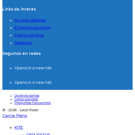
Links de interés
Acceso clientes
El tiempo para hoy
Cómo comprar
Servicios
Seguinos en redes
Opens in a new tab
Opens in a new tab
Quiénes somos
Cómo comprar
Preguntas frecuentes
© - 2026 - Local Rider
Cerrar Menú
KITE