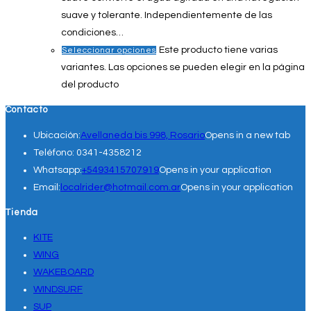
suave y tolerante. Independientemente de las
condiciones…
Este producto tiene varias
Seleccionar opciones
variantes. Las opciones se pueden elegir en la página
del producto
Contacto
Ubicación:
Avellaneda bis 998, Rosario
Opens in a new tab
Teléfono:
0341-4358212
Whatsapp:
+5493415707919
Opens in your application
Email:
localrider@hotmail.com.ar
Opens in your application
Tienda
KITE
WING
WAKEBOARD
WINDSURF
SUP