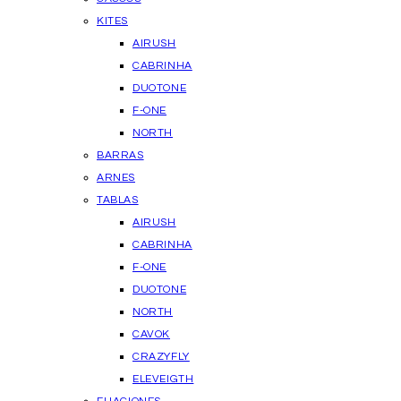
KITES
AIRUSH
CABRINHA
DUOTONE
F-ONE
NORTH
BARRAS
ARNES
TABLAS
AIRUSH
CABRINHA
F-ONE
DUOTONE
NORTH
CAVOK
CRAZYFLY
ELEVEIGTH