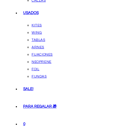
CALZAS
USADOS
KITES
WING
TABLAS
ARNES
FIJACIONES
NEOPRENE
FOIL
FUNDAS
SALE!
PARA REGALAR 🎁
0